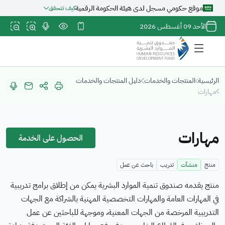
موقع حكومي مسجل لدى هيئة الحكومة الرقمية
كيف تتحقق
روابط
الأحد 09 أغسطس 2026
المواقع
الالكترونية
الرسمية
السعودية
الرئيسية
المنتجات والخدمات
دليل المنتجات والخدمات
تنتهي ب
مهارات
org.sa
جميع
روابط
مهارات
المواقع
الحصول على الخدمة
الرسمية
للمؤسسات
منتج
منشآت
تدريب
باحث عن عمل
الغير ربحية
في المملكة
منتج يقدمه صندوق تنمية الموارد البشرية يمكن من إطلاق برامج تدريبية
العربية
في المهارات العامة والمهارات التخصصية المهنية بالشراكة مع الجهات
السعودية
التدريبية المرخصة من الجهات المعنية، وموجهة للباحثين عن عمل
تنتهي ب
org.sa