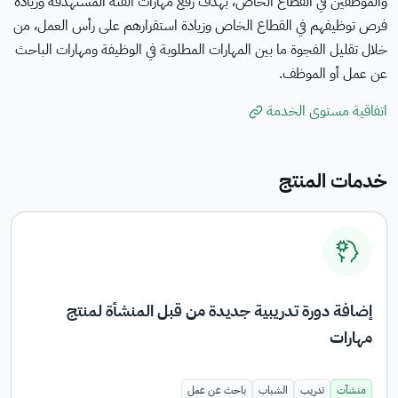
والموظفين في القطاع الخاص، بهدف رفع مهارات الفئة المستهدفة وزيادة
فرص توظيفهم في القطاع الخاص وزيادة استقرارهم على رأس العمل، من
المواقع
خلال تقليل الفجوة ما بين المهارات المطلوبة في الوظيفة ومهارات الباحث
الالكترونية
عن عمل أو الموظف.
الحكومية
تستخدم
اتفاقية مستوى الخدمة
بروتوكول
HTTPS
للتشفير و
خدمات المنتج
الأمان.
المواقع
الالكترونية
الآمنة في
المملكة
العربية
إضافة دورة تدريبية جديدة من قبل المنشأة لمنتج
السعودية
مهارات
تستخدم
بروتوكول
HTTPS
منشآت
تدريب
الشباب
باحث عن عمل
للتشفير.